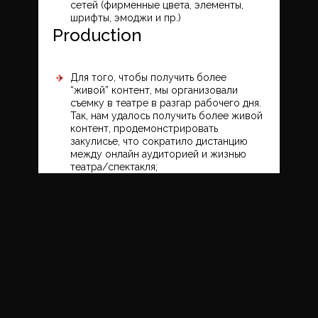
сетей (фирменные цвета, элементы,
шрифты, эмоджи и пр.)
Production
Для того, чтобы получить более
“живой” контент, мы организовали
съемку в театре в разгар рабочего дня.
Так, нам удалось получить более живой
контент, продемонстрировать
закулисье, что сократило дистанцию
между онлайн аудиторией и жизнью
театра/спектакля;