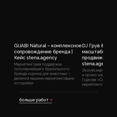
GUABI Natural – комплексное
DJ Грув & Гудк
сопровождение бренда |
масштабная ка
Кейс stena.agency
продвижению |
stena.agency
Маркетинговая поддержка
популярнейшего бразильского
Эксклюзивная закр
бренда кормов для животных –
и промо клипа DJ Г
делимся нашими маркетинговыми
Гудкова «Сноб» – 
историями
маркетинговыми и
больше работ