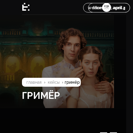
wednesday, april 3
thursday, april 4
главная
направления
кейсы
контакты
услуги
связаться
главная
кейсы
гримёр
ГРИМЁР