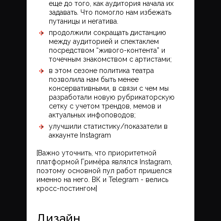
еще до того, как аудитория начала их
задавать. Что помогло нам избежать
путаницы и негатива.
продолжили сокращать дистанцию
между аудиторией и спектаклем
посредством “живого-контента” и
точечным знакомством с артистами;
в этом сезоне политика театра
позволила нам быть менее
консервативными, в связи с чем мы
разработали новую рубрикаторскую
сетку с учетом трендов, мемов и
актуальных инфоповодов;
улучшили статистику/показатели в
аккаунте Instagram
[Важно уточнить, что приоритетной
платформой Гримёра являлся Instagram,
поэтому основной пул работ пришелся
именно на него. ВК и Telegram - велись
кросс-постингом]
Дизайн