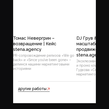
Томас Невергрин –
DJ Грув & Гудк
возвращение | Кейс
масштабная ка
stena.agency
продвижению |
stena.agency
PR-сопровождение релизов «We go
back» и «Since you’ve been gone» –
Эксклюзивная закр
делимся нашими маркетинговыми
и промо клипа DJ Г
историями
Гудкова «Сноб» – 
маркетинговыми и
другие работы