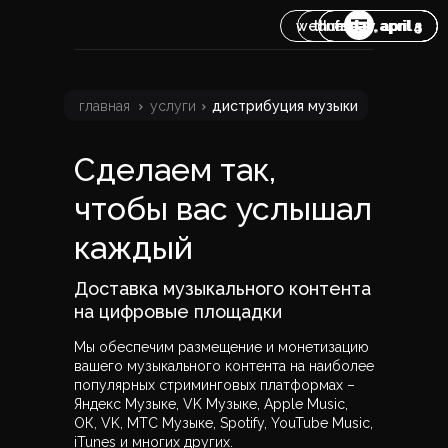
wednesday, april 3
thursday, april 4
friday, april 5
friday, april 5
главная
направления
кейсы
контакты
главная
услуги
дистрибуция музыки
услуги
связаться
Сделаем так,
чтобы вас услышал
каждый
Доставка музыкального контента
на цифровые площадки
Мы обеспечим размещение и монетизацию
вашего музыкального контента на наиболее
популярных стриминговых платформах –
Яндекс Музыке, VK Музыке, Apple Music,
ОК, VK, МТС Музыке, Spotify, YouTube Music,
iTunes и многих других.