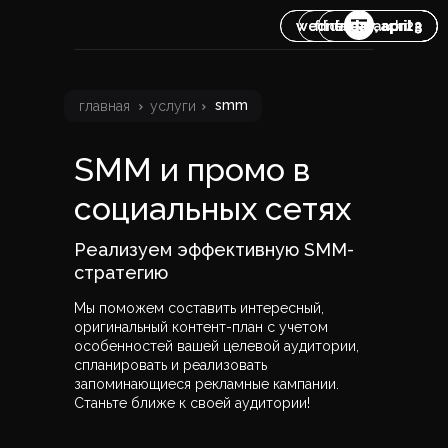
wednesday, april 3
wednesday, april 3
friday, march 22
friday, april 5
главная
направления
кейсы
контакты
smm
главная
услуги
услуги
связаться
SMM и промо в
социальных сетях
Реализуем эффективную SMM-
стратегию
Мы поможем составить интересный,
оригинальный контент-план с учетом
особенностей вашей целевой аудитории,
спланировать и реализовать
запоминающиеся рекламные кампании.
Станьте ближе к своей аудитории!