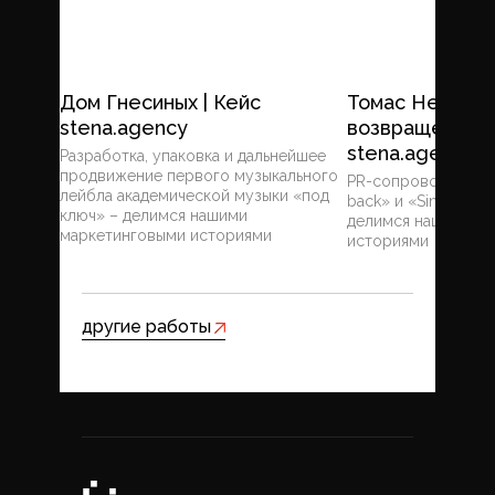
Дом Гнесиных | Кейс
Томас Невергр
stena.agency
возвращение |
stena.agency
Разработка, упаковка и дальнейшее
продвижение первого музыкального
PR-сопровождение
лейбла академической музыки «под
back» и «Since you’
ключ» – делимся нашими
делимся нашими м
маркетинговыми историями
историями
другие работы