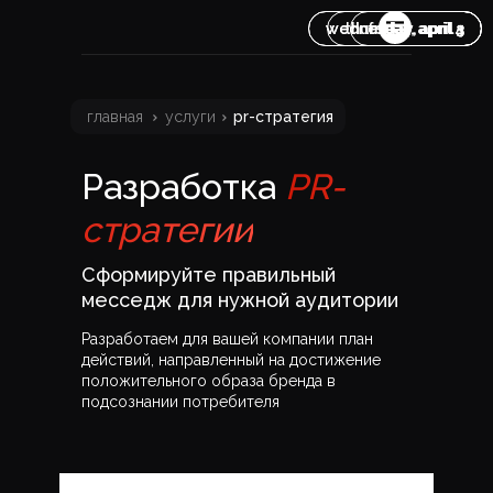
wednesday, april 3
wednesday, april 3
thursday, april 4
friday, april 5
главная
направления
кейсы
контакты
главная
услуги
pr-стратегия
услуги
связаться
Разработка
PR-
стратегии
Сформируйте правильный
месседж для нужной аудитории
Разработаем для вашей компании план
действий, направленный на достижение
положительного образа бренда в
подсознании потребителя