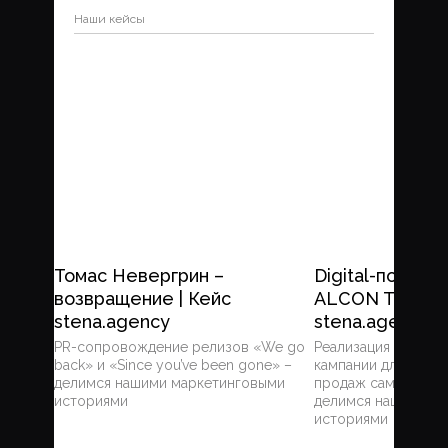
Наши кейсы
Томас Невергрин –
Digital-подде
возвращение | Кейс
ALCON TOWER 
stena.agency
stena.agency
PR-сопровождение релизов «We go
Реализация компле
back» и «Since you’ve been gone» –
кампании для стим
делимся нашими маркетинговыми
продаж самых доро
историями
делимся нашими м
историями