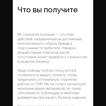
Что вы получите
PR-стратегия компании — это план
действий, направленный на достижение
положительного образа бренда в
подсознании потребителя. Неверно
разработанная стратегия или ее
отсутствие может привести к сложностям
в развитии бизнеса.
Наша команда глубоко погрузится в
особенности вашего бизнеса, чтобы
предложить оптимальную стратегию
работы со СМИ. Мы не только организуем
+7 (495) 923-58-85
написание ваших материалов, но также
обеспечим их публикацию в наиболее
релевантных для вашего бизнеса изданиях.